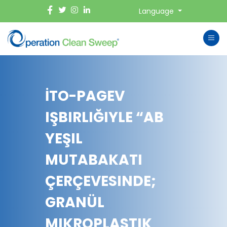
Language
İTO-PAGEV
IŞBIRLIĞIYLE “AB
YEŞIL
MUTABAKATI
ÇERÇEVESINDE;
GRANÜL
MIKROPLASTIK