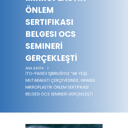
ÖNLEM
SERTIFIKASI
BELGESI OCS
SEMINERİ
GERÇEKLEŞTİ
ANA SAYFA
İTO-PAGEV IŞBIRLIĞIYLE “AB YEŞIL
MUTABAKATI ÇERÇEVESINDE; GRANÜL
MIKROPLASTIK ÖNLEM SERTIFIKASI
BELGESI OCS SEMINERİ GERÇEKLEŞTİ